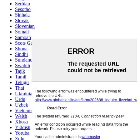
Serbian
Sesotho
Sinhala
Slovak
Slovenian
Somali
Samoan
Scots Gaelic
Shona
Sindhi
Sundanese
Swahili
Tajik
Tamil
Telugu
Thai
Ukrainian
Urdu
Uzbek
Vietnamese
Welsh
Xhosa
Yiddish
Yoruba
Zulu