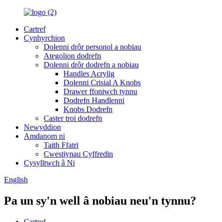
Cartref
Cynhyrchion
Dolenni drôr personol a nobiau
Ategolion dodrefn
Dolenni drôr dodrefn a nobiau
Handles Acrylig
Dolenni Crisial A Knobs
Drawer ffoniwch tynnu
Dodrefn Handlenni
Knobs Dodrefn
Caster troi dodrefn
Newyddion
Amdanom ni
Taith Ffatri
Cwestiynau Cyffredin
Cysylltwch â Ni
English
Pa un sy'n well â nobiau neu'n tynnu?
Cartref