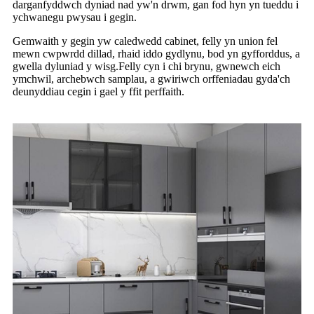
darganfyddwch dyniad nad yw'n drwm, gan fod hyn yn tueddu i
ychwanegu pwysau i gegin.
Gemwaith y gegin yw caledwedd cabinet, felly yn union fel
mewn cwpwrdd dillad, rhaid iddo gydlynu, bod yn gyfforddus, a
gwella dyluniad y wisg.Felly cyn i chi brynu, gwnewch eich
ymchwil, archebwch samplau, a gwiriwch orffeniadau gyda'ch
deunyddiau cegin i gael y ffit perffaith.