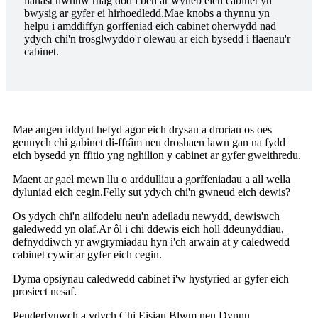
llanast hwnnw rhag dod i ben ar wyneb eich cabinet yn
bwysig ar gyfer ei hirhoedledd.Mae knobs a thynnu yn
helpu i amddiffyn gorffeniad eich cabinet oherwydd nad
ydych chi'n trosglwyddo'r olewau ar eich bysedd i flaenau'r
cabinet.
Mae angen iddynt hefyd agor eich drysau a droriau os oes
gennych chi gabinet di-ffrâm neu droshaen lawn gan na fydd
eich bysedd yn ffitio yng nghilion y cabinet ar gyfer gweithredu.
Maent ar gael mewn llu o arddulliau a gorffeniadau a all wella
dyluniad eich cegin.Felly sut ydych chi'n gwneud eich dewis?
Os ydych chi'n ailfodelu neu'n adeiladu newydd, dewiswch
galedwedd yn olaf.Ar ôl i chi ddewis eich holl ddeunyddiau,
defnyddiwch yr awgrymiadau hyn i'ch arwain at y caledwedd
cabinet cywir ar gyfer eich cegin.
Dyma opsiynau caledwedd cabinet i'w hystyried ar gyfer eich
prosiect nesaf.
Penderfynwch a ydych Chi Eisiau Blwm neu Dynnu