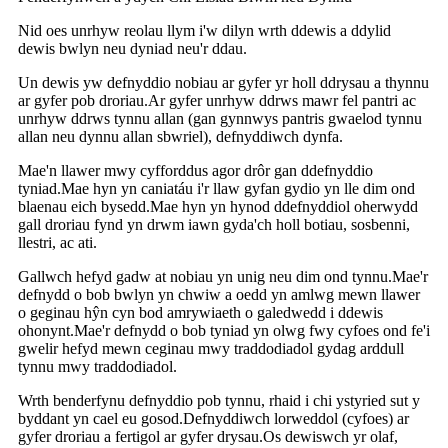
Nid oes unrhyw reolau llym i'w dilyn wrth ddewis a ddylid
dewis bwlyn neu dyniad neu'r ddau.
Un dewis yw defnyddio nobiau ar gyfer yr holl ddrysau a thynnu
ar gyfer pob droriau.Ar gyfer unrhyw ddrws mawr fel pantri ac
unrhyw ddrws tynnu allan (gan gynnwys pantris gwaelod tynnu
allan neu dynnu allan sbwriel), defnyddiwch dynfa.
Mae'n llawer mwy cyfforddus agor drôr gan ddefnyddio
tyniad.Mae hyn yn caniatáu i'r llaw gyfan gydio yn lle dim ond
blaenau eich bysedd.Mae hyn yn hynod ddefnyddiol oherwydd
gall droriau fynd yn drwm iawn gyda'ch holl botiau, sosbenni,
llestri, ac ati.
Gallwch hefyd gadw at nobiau yn unig neu dim ond tynnu.Mae'r
defnydd o bob bwlyn yn chwiw a oedd yn amlwg mewn llawer
o geginau hŷn cyn bod amrywiaeth o galedwedd i ddewis
ohonynt.Mae'r defnydd o bob tyniad yn olwg fwy cyfoes ond fe'i
gwelir hefyd mewn ceginau mwy traddodiadol gydag arddull
tynnu mwy traddodiadol.
Wrth benderfynu defnyddio pob tynnu, rhaid i chi ystyried sut y
byddant yn cael eu gosod.Defnyddiwch lorweddol (cyfoes) ar
gyfer droriau a fertigol ar gyfer drysau.Os dewiswch yr olaf,