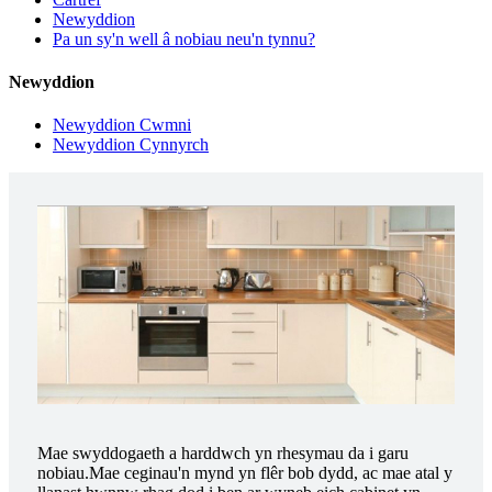
Newyddion
Pa un sy'n well â nobiau neu'n tynnu?
Newyddion
Newyddion Cwmni
Newyddion Cynnyrch
Mae swyddogaeth a harddwch yn rhesymau da i garu
nobiau.Mae ceginau'n mynd yn flêr bob dydd, ac mae atal y