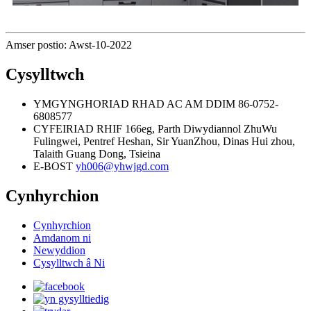
Amser postio: Awst-10-2022
Cysylltwch
YMGYNGHORIAD RHAD AC AM DDIM
86-0752-
6808577
CYFEIRIAD
RHIF 166eg, Parth Diwydiannol ZhuWu
Fulingwei, Pentref Heshan, Sir YuanZhou, Dinas Hui zhou,
Talaith Guang Dong, Tsieina
E-BOST
yh006@yhwjgd.com
Cynhyrchion
Cynhyrchion
Amdanom ni
Newyddion
Cysylltwch â Ni