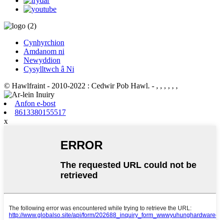
Cynhyrchion
Amdanom ni
Newyddion
Cysylltwch â Ni
© Hawlfraint - 2010-2022 : Cedwir Pob Hawl.
- , , , , , ,
Anfon e-bost
8613380155517
x