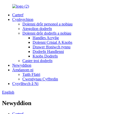
Cartref
Cynhyrchion
Dolenni drôr personol a nobiau
Ategolion dodrefn
Dolenni drôr dodrefn a nobiau
Handles Acrylig
Dolenni Crisial A Knobs
Drawer ffoniwch tynnu
Dodrefn Handlenni
Knobs Dodrefn
Caster troi dodrefn
Newyddion
Amdanom ni
Taith Ffatri
Cwestiynau Cyffredin
Cysylltwch â Ni
English
Newyddion
Cartref