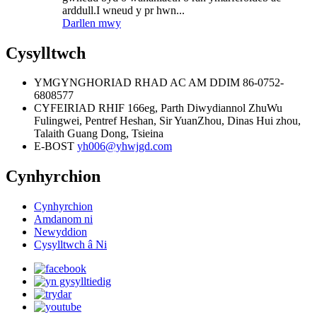
arddull.I wneud y pr hwn...
Darllen mwy
Cysylltwch
YMGYNGHORIAD RHAD AC AM DDIM
86-0752-
6808577
CYFEIRIAD
RHIF 166eg, Parth Diwydiannol ZhuWu
Fulingwei, Pentref Heshan, Sir YuanZhou, Dinas Hui zhou,
Talaith Guang Dong, Tsieina
E-BOST
yh006@yhwjgd.com
Cynhyrchion
Cynhyrchion
Amdanom ni
Newyddion
Cysylltwch â Ni