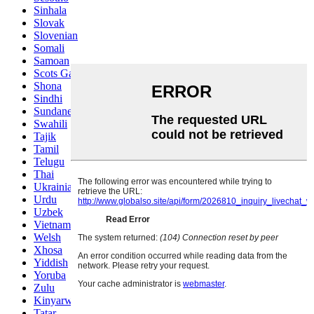
Sinhala
Slovak
Slovenian
Somali
Samoan
Scots Gaelic
Shona
Sindhi
Sundanese
Swahili
Tajik
Tamil
Telugu
Thai
Ukrainian
Urdu
Uzbek
Vietnamese
Welsh
Xhosa
Yiddish
Yoruba
Zulu
Kinyarwanda
Tatar