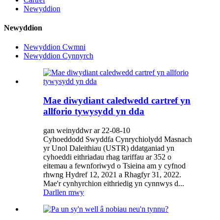
Newyddion
Newyddion
Newyddion Cwmni
Newyddion Cynnyrch
Mae diwydiant caledwedd cartref yn
allforio tywysydd yn dda
gan weinyddwr ar 22-08-10
Cyhoeddodd Swyddfa Cynrychiolydd Masnach
yr Unol Daleithiau (USTR) ddatganiad yn
cyhoeddi eithriadau rhag tariffau ar 352 o
eitemau a fewnforiwyd o Tsieina am y cyfnod
rhwng Hydref 12, 2021 a Rhagfyr 31, 2022.
Mae'r cynhyrchion eithriedig yn cynnwys d...
Darllen mwy