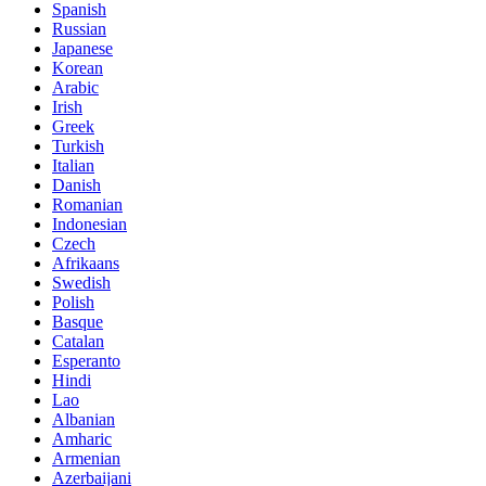
Spanish
Russian
Japanese
Korean
Arabic
Irish
Greek
Turkish
Italian
Danish
Romanian
Indonesian
Czech
Afrikaans
Swedish
Polish
Basque
Catalan
Esperanto
Hindi
Lao
Albanian
Amharic
Armenian
Azerbaijani