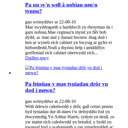
Pa un sy'n well â nobiau neu'n
tynnu?
gan weinyddwr ar 22-08-10
Mae swyddogaeth a harddwch yn rhesymau da i
garu nobiau.Mae ceginau'n mynd yn flêr bob
dydd, ac mae atal y llanast hwnnw rhag dod i
ben ar wyneb eich cabinet yn bwysig ar gyfer ei
hirhoedledd.Nodi a thynnu help i amddiffyn
gorffeniad eich cabinet oherwydd eich...
Darllen mwy
Pa feintiau y mae tyniadau drôr yn
dod i mewn?
gan weinyddwr ar 22-08-10
Wrth ddewis caledwedd y drôr, gall ceisio pennu
hyd tyniadau dur di-staen i'w defnyddio fod yn
rhwystredig.Yn Arthur Harris, rydym yn deall, os
yw maint eich caledwedd yn briodol, y bydd yn
gwneud byd o wahaniaeth o ran ymarferoldeb ac